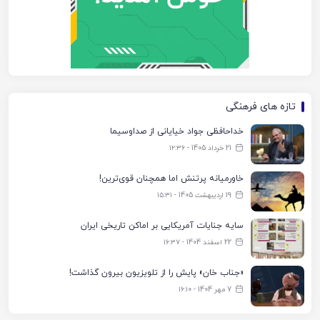
تازه های فرهنگی
خداحافظی جواد خیایانی از صداوسیما
21 خرداد 1405 - ۱۲:۳۶
خاورمیانه پرتنش اما همچنان قوی‌ترین!
19 اردیبهشت 1405 - ۱۵:۳۱
سایه جنایات آمریکایی بر اماکن تاریخی ایران
22 اسفند 1404 - ۱۶:۳۷
«جناب خان» پایش را از تلویزیون بیرون گذاشت!
7 مهر 1404 - ۱۶:۱۰