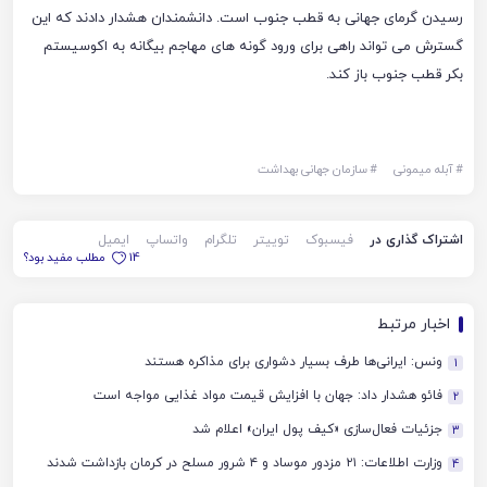
رسیدن گرمای جهانی به قطب جنوب است. دانشمندان هشدار دادند که این
گسترش می تواند راهی برای ورود گونه های مهاجم بیگانه به اکوسیستم
بکر قطب جنوب باز کند.
#
آبله میمونی
#
سازمان جهانی بهداشت
اشتراک گذاری در
فیسبوک
توییتر
تلگرام
واتساپ
ایمیل
14
مطلب مفید بود؟
اخبار مرتبط
ونس: ایرانی‌ها طرف بسیار دشواری برای مذاکره هستند
1
فائو هشدار داد: جهان با افزایش قیمت مواد غذایی مواجه است
2
جزئیات فعال‌سازی «کیف پول ایران» اعلام شد
3
وزارت اطلاعات: ۲۱ مزدور موساد و ۴ شرور مسلح در کرمان بازداشت شدند
4