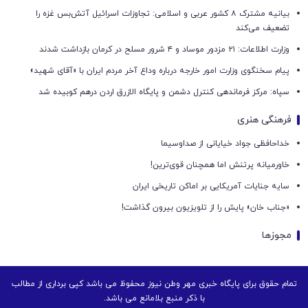
بیانیه مشترک ۸ کشور عربی و اسلامی: تجاوزات اسرائیل آتش‌بس غزه را
تضعیف می‌کند
وزارت اطلاعات: ۲۱ مزدور موساد و ۴ شرور مسلح در کرمان بازداشت شدند
پیام سخنگوی وزارت امور خارجه درباره وداع آخر مردم ایران با «آقای شهید»
سپاه: مرکز فرماندهی کنترل دشمن و پایگاه الازرق اردن درهم کوبیده شد
فرهنگی هنری
خداحافظی جواد خیایانی از صداوسیما
خاورمیانه پرتنش اما همچنان قوی‌ترین!
سایه جنایات آمریکایی بر اماکن تاریخی ایران
«جناب خان» پایش را از تلویزیون بیرون گذاشت!
مجوزها
تمام حقوق برای پایگاه خبری مهر وطن نیوز محفوظ می باشد کپی برداری از مطالب
با ذکر منبع بلامانع می باشد.