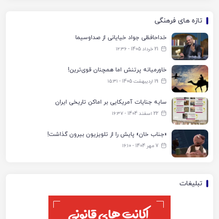
تازه های فرهنگی
خداحافظی جواد خیایانی از صداوسیما
21 خرداد 1405 - ۱۲:۳۶
خاورمیانه پرتنش اما همچنان قوی‌ترین!
19 اردیبهشت 1405 - ۱۵:۳۱
سایه جنایات آمریکایی بر اماکن تاریخی ایران
22 اسفند 1404 - ۱۶:۳۷
«جناب خان» پایش را از تلویزیون بیرون گذاشت!
7 مهر 1404 - ۱۶:۱۰
تبلیغات