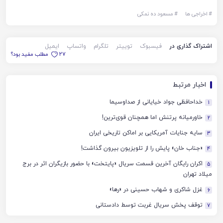
#
اخراجی ها
#
مسعود ده نمکی
اشتراک گذاری در
فیسبوک
توییتر
تلگرام
واتساپ
ایمیل
27
مطلب مفید بود؟
اخبار مرتبط
خداحافظی جواد خیایانی از صداوسیما
1
خاورمیانه پرتنش اما همچنان قوی‌ترین!
2
سایه جنایات آمریکایی بر اماکن تاریخی ایران
3
«جناب خان» پایش را از تلویزیون بیرون گذاشت!
4
اکران رایگان آخرین قسمت سریال «پایتخت» با حضور بازیگران اثر در برج
5
میلاد تهران
غزل شاکری و شهاب حسینی در «رها»
6
توقف پخش سریال غربت توسط دادستانی
7