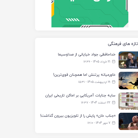
تازه های فرهنگی
خداحافظی جواد خیایانی از صداوسیما
21 خرداد 1405 - ۱۲:۳۶
خاورمیانه پرتنش اما همچنان قوی‌ترین!
19 اردیبهشت 1405 - ۱۵:۳۱
سایه جنایات آمریکایی بر اماکن تاریخی ایران
22 اسفند 1404 - ۱۶:۳۷
«جناب خان» پایش را از تلویزیون بیرون گذاشت!
7 مهر 1404 - ۱۶:۱۰