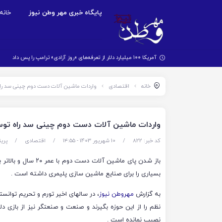
پایگاه خبری مهر وطن نیوز
خانه
آمریکا ۱۰۰ میلیارد دلار از تعرفه‌های «روز آزادی» ترامپ را پس داد
خانه
اقتصادی
واردات ماشین آلات دست دوم چینی سد را
واردات ماشین آلات دست دوم چینی سد راه تو
کد خبر: 822
/
10 شهریور 1403 - ۱۴:۵۵
/
اقتصادی
/
پری
باز شدن پای ماشین آلات دست دوم با
بسیاری را برای صنایع ماشین سازی پلیمری داشته است .
به گزارش
مهروطن نیوز
، در سالهای اخیر تورم و تحریم توانست
نظم را از این حوزه بگیرند و صنعت و صنعتگر نیز از بازی دل
نصیب نمانده است .