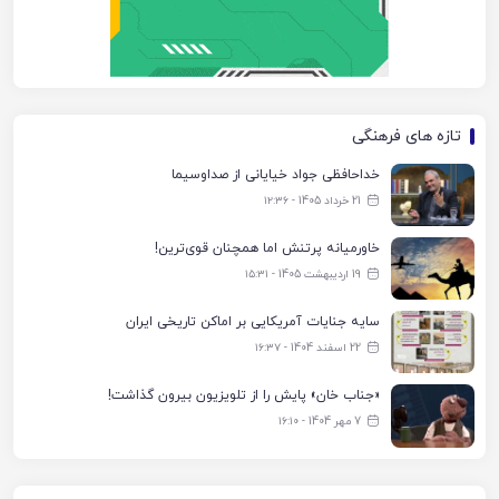
تازه های فرهنگی
خداحافظی جواد خیایانی از صداوسیما
21 خرداد 1405 - ۱۲:۳۶
خاورمیانه پرتنش اما همچنان قوی‌ترین!
19 اردیبهشت 1405 - ۱۵:۳۱
سایه جنایات آمریکایی بر اماکن تاریخی ایران
22 اسفند 1404 - ۱۶:۳۷
«جناب خان» پایش را از تلویزیون بیرون گذاشت!
7 مهر 1404 - ۱۶:۱۰