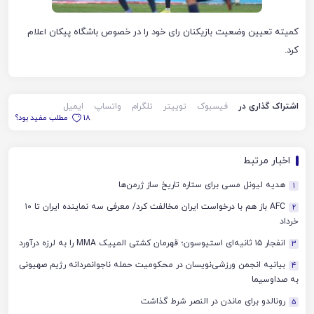
کمیته تعیین وضعیت بازیکنان رای خود را در خصوص باشگاه پیکان اعلام
کرد.
اشتراک گذاری در
فیسبوک
توییتر
تلگرام
واتساپ
ایمیل
18
مطلب مفید بود؟
اخبار مرتبط
هدیه لیونل مسی برای ستاره تاریخ ساز ژرمن‌ها
1
AFC باز هم با درخواست ایران مخالفت کرد/ معرفی سه نماینده ایران تا ۱۰
2
خرداد
انفجار ۱۵ ثانیه‌ای استیوسون؛ قهرمان کشتی المپیک MMA را به لرزه درآورد
3
بیانیه انجمن ورزشی‌نویسان در محکومیت حمله ناجوانمردانه رژیم صهیونی
4
به صداوسیما
رونالدو برای ماندن در النصر شرط گذاشت
5