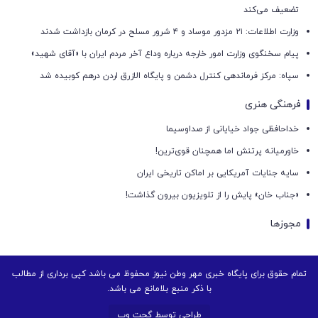
تضعیف می‌کند
وزارت اطلاعات: ۲۱ مزدور موساد و ۴ شرور مسلح در کرمان بازداشت شدند
پیام سخنگوی وزارت امور خارجه درباره وداع آخر مردم ایران با «آقای شهید»
سپاه: مرکز فرماندهی کنترل دشمن و پایگاه الازرق اردن درهم کوبیده شد
فرهنگی هنری
خداحافظی جواد خیایانی از صداوسیما
خاورمیانه پرتنش اما همچنان قوی‌ترین!
سایه جنایات آمریکایی بر اماکن تاریخی ایران
«جناب خان» پایش را از تلویزیون بیرون گذاشت!
مجوزها
تمام حقوق برای پایگاه خبری مهر وطن نیوز محفوظ می باشد کپی برداری از مطالب
با ذکر منبع بلامانع می باشد.
طراحی توسط گجت وب