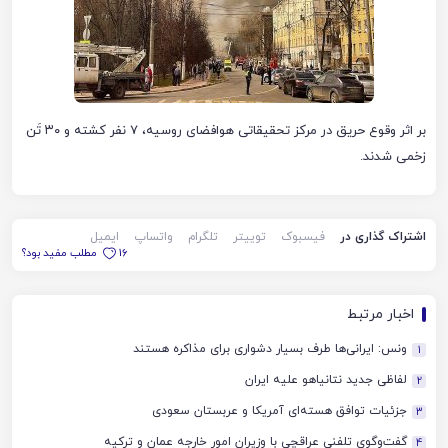
بر اثر وقوع حریق در مرکز تحقیقاتی هوافضای روسیه، ۷ نفر کشته و ۳۰ تَن
زخمی شدند.
اشتراک گذاری در
فیسبوک
توییتر
تلگرام
واتساپ
ایمیل
16
مطلب مفید بود؟
اخبار مرتبط
ونس: ایرانی‌ها طرف بسیار دشواری برای مذاکره هستند
1
لفاظی جدید نتانیاهو علیه ایران
2
جزئیات توافق هسته‌ای آمریکا و عربستان سعودی
3
گفت‌وگوی تلفنی عراقچی با وزیران امور خارجه عمان و ترکیه
4