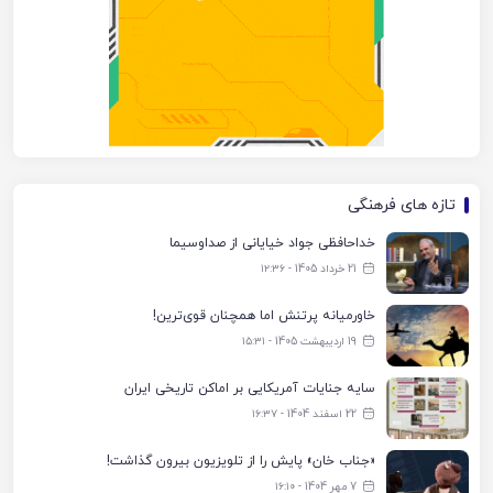
تازه های فرهنگی
خداحافظی جواد خیایانی از صداوسیما
21 خرداد 1405 - ۱۲:۳۶
خاورمیانه پرتنش اما همچنان قوی‌ترین!
19 اردیبهشت 1405 - ۱۵:۳۱
سایه جنایات آمریکایی بر اماکن تاریخی ایران
22 اسفند 1404 - ۱۶:۳۷
«جناب خان» پایش را از تلویزیون بیرون گذاشت!
7 مهر 1404 - ۱۶:۱۰