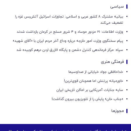
سیاسی
بیانیه مشترک ۸ کشور عربی و اسلامی: تجاوزات اسرائیل آتش‌بس غزه را
تضعیف می‌کند
وزارت اطلاعات: ۲۱ مزدور موساد و ۴ شرور مسلح در کرمان بازداشت شدند
پیام سخنگوی وزارت امور خارجه درباره وداع آخر مردم ایران با «آقای شهید»
سپاه: مرکز فرماندهی کنترل دشمن و پایگاه الازرق اردن درهم کوبیده شد
فرهنگی هنری
خداحافظی جواد خیایانی از صداوسیما
خاورمیانه پرتنش اما همچنان قوی‌ترین!
سایه جنایات آمریکایی بر اماکن تاریخی ایران
«جناب خان» پایش را از تلویزیون بیرون گذاشت!
مجوزها