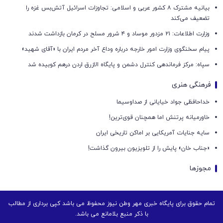
بیانیه مشترک ۸ کشور عربی و اسلامی: تجاوزات اسرائیل آتش‌بس غزه را
تضعیف می‌کند
وزارت اطلاعات: ۲۱ مزدور موساد و ۴ شرور مسلح در کرمان بازداشت شدند
پیام سخنگوی وزارت امور خارجه درباره وداع آخر مردم ایران با «آقای شهید»
سپاه: مرکز فرماندهی کنترل دشمن و پایگاه الازرق اردن درهم کوبیده شد
فرهنگی هنری
خداحافظی جواد خیایانی از صداوسیما
خاورمیانه پرتنش اما همچنان قوی‌ترین!
سایه جنایات آمریکایی بر اماکن تاریخی ایران
«جناب خان» پایش را از تلویزیون بیرون گذاشت!
مجوزها
تمام حقوق برای پایگاه خبری مهر وطن نیوز محفوظ می باشد کپی برداری از مطالب
با ذکر منبع بلامانع می باشد.