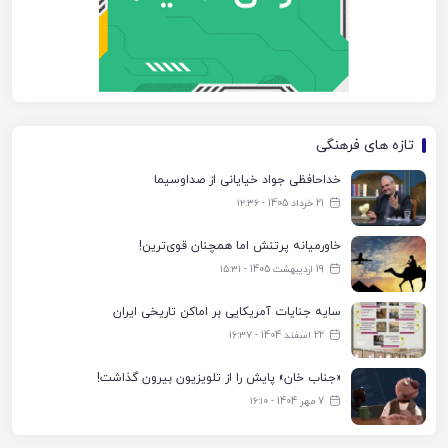
تازه های فرهنگی
خداحافظی جواد خیایانی از صداوسیما
21 خرداد 1405 - ۱۲:۳۶
خاورمیانه پرتنش اما همچنان قوی‌ترین!
19 اردیبهشت 1405 - ۱۵:۳۱
سایه جنایات آمریکایی بر اماکن تاریخی ایران
22 اسفند 1404 - ۱۶:۳۷
«جناب خان» پایش را از تلویزیون بیرون گذاشت!
7 مهر 1404 - ۱۶:۱۰