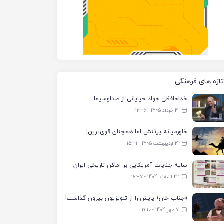
تازه های فرهنگی
خداحافظی جواد خیایانی از صداوسیما
21 خرداد 1405 - ۱۲:۳۶
خاورمیانه پرتنش اما همچنان قوی‌ترین!
19 اردیبهشت 1405 - ۱۵:۳۱
سایه جنایات آمریکایی بر اماکن تاریخی ایران
22 اسفند 1404 - ۱۶:۳۷
«جناب خان» پایش را از تلویزیون بیرون گذاشت!
7 مهر 1404 - ۱۶:۱۰