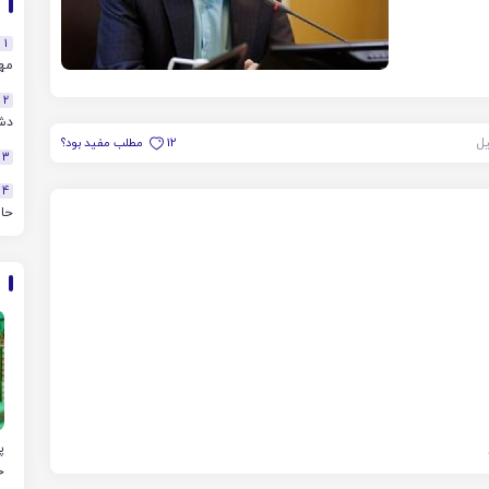
1
مهن
2
دش
یل
12
مطلب مفید بود؟
3
4
حا
پ
خ