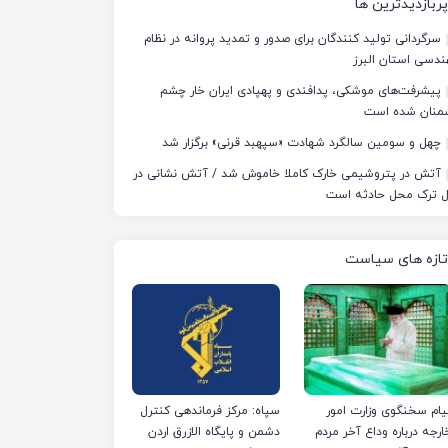
پربازدیدترین ها
سرگردانی تولید کنندگان برای صدور و تمدید پروانه در نظام
دسی استان البرز
پیشرفت‌های موشکی، پدافندی و پهپادی ایران خار چشم
منان شده است
چهل‌ و سومین سالگرد شهادت «سپهبد قرنی» برگزار شد
آتش در پتروشیمی خارک کاملا خاموش شد / آتش نشانی در
ل ترک محل حادثه است
تازه های سیاست
یام سخنگوی وزارت امور
سپاه: مرکز فرماندهی کنترل
ارجه درباره وداع آخر مردم
دشمن و پایگاه الازرق اردن