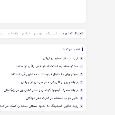
اشتراک گذاری در
فیسبوک
توییتر
تلگرام
واتساپ
ایم
اخبار مرتبط
«رایانا»؛ مغز مصنوعی ایرانی
1
۱۰۰ گوسفند به استخدام فولکس واگن درآمدند!
2
سودجویان به دنبال تبلیغات نمک های رنگی هستند
3
ارتباط پیری و افزایش خطر سرطان در جوانان
4
ارتباط مصرف آبمیوه کودکان و خطر فشارخون در بزرگسالی
5
تاثیر خواب نامنظم بر قدرت مغز کودکان
6
رژیم غذایی فستینگ به بهبود سرطان تخمدان کمک می‌کند
7