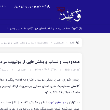
پایگاه خبری مهر وطن نیوز
خانه
آمریکا ۱۰۰ میلیارد دلار از تعرفه‌های «روز آزادی» ترامپ را پس داد
خانه
اجتماعی
محدودیت واتساپ و بخش‌هایی از یوتیوب در
محدودیت واتساپ و بخش‌هایی از یوتیوب در دان
کد خبر: 1551
/
19 آذر 1404 - ۱۳:۰۷
/
اجتماعی
/
پرینت گ
رئیس شورای اطلاع رسانی دولت با اشاره به ادامه پیگیری دول
کاهش محدودیت های فضای مجازی بر ضرورت ارائه توضیح رو
فلسفه فیلترینگ تاکید کرد.
به گزارش
مهروطن نیوز
، الیاس حضرتی گفت: از آغاز فعالیت د
اصلی برداشته شدن فیلترینگ بوده و برنامه ریزی ها و اقدامات