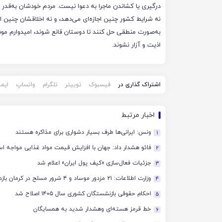
درگیری یا کشاندن ماجرا به دعوا نیست. مردم خودشان به‌قد
نه شرایط کشور چنین اجازه‌ای می‌دهد، و نه اخلاقشان چنین
به‌صورت منطقی حل کنند تا دوستان قانع شوند، امیدوارم موض
اذیت و آزار نشوند.
اشتراک گذاری در
فیسبوک
توییتر
تلگرام
واتساپ
ایم
اخبار مرتبط
ونس: ایرانی‌ها طرف بسیار دشواری برای مذاکره هستند
1
فائو هشدار داد: جهان با افزایش قیمت مواد غذایی مواجه ا
2
جزئیات فعال‌سازی «کیف پول ایران» اعلام شد
3
وزارت اطلاعات: ۲۱ مزدور موساد و ۴ شرور مسلح در کرمان بازداشت شدند
4
احکام حقوقی بازنشستگان کشوری سال ۱۴۰۵ اصلاح شد
5
خط قرمز هسته‌ای وهشدار شدید به همسایگان
6