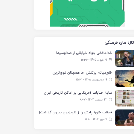
تازه های فرهنگی
خداحافظی جواد خیایانی از صداوسیما
21 خرداد 1405 - ۱۲:۳۶
خاورمیانه پرتنش اما همچنان قوی‌ترین!
19 اردیبهشت 1405 - ۱۵:۳۱
سایه جنایات آمریکایی بر اماکن تاریخی ایران
22 اسفند 1404 - ۱۶:۳۷
«جناب خان» پایش را از تلویزیون بیرون گذاشت!
7 مهر 1404 - ۱۶:۱۰