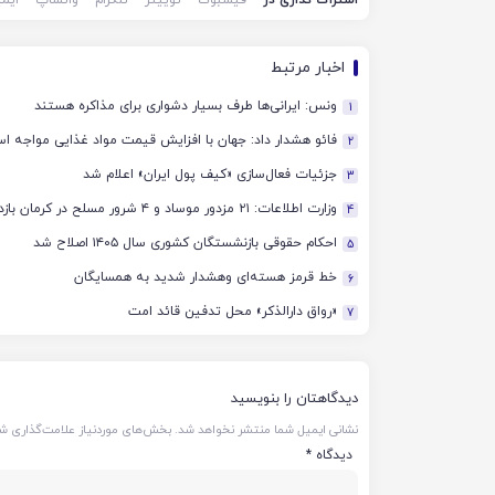
اخبار مرتبط
ونس: ایرانی‌ها طرف بسیار دشواری برای مذاکره هستند
1
فائو هشدار داد: جهان با افزایش قیمت مواد غذایی مواجه ا
2
جزئیات فعال‌سازی «کیف پول ایران» اعلام شد
3
وزارت اطلاعات: ۲۱ مزدور موساد و ۴ شرور مسلح در کرمان بازداشت شدند
4
احکام حقوقی بازنشستگان کشوری سال ۱۴۰۵ اصلاح شد
5
خط قرمز هسته‌ای وهشدار شدید به همسایگان
6
«رواق دارالذکر» محل تدفین قائد امت
7
دیدگاهتان را بنویسید
نشانی ایمیل شما منتشر نخواهد شد.
بخش‌های موردنیاز علامت‌گذاری شد
دیدگاه
*