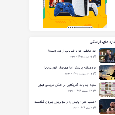
تازه های فرهنگی
خداحافظی جواد خیایانی از صداوسیما
21 خرداد 1405 - ۱۲:۳۶
خاورمیانه پرتنش اما همچنان قوی‌ترین!
19 اردیبهشت 1405 - ۱۵:۳۱
سایه جنایات آمریکایی بر اماکن تاریخی ایران
22 اسفند 1404 - ۱۶:۳۷
«جناب خان» پایش را از تلویزیون بیرون گذاشت!
7 مهر 1404 - ۱۶:۱۰