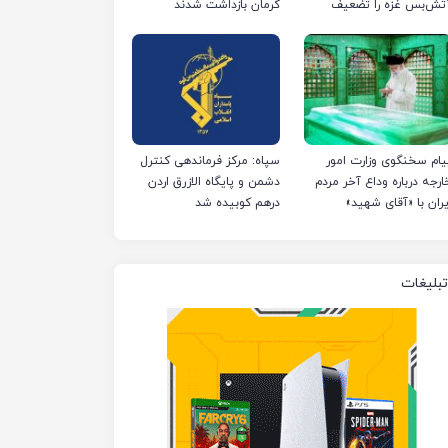
تش‌بس غزه را تضعیف
کرمان بازداشت شدند
ی‌کند
یام سخنگوی وزارت امور
سپاه: مرکز فرماندهی کنترل
ارجه درباره وداع آخر مردم
دشمن و پایگاه الازرق اردن
یران با «آقای شهید»
درهم کوبیده شد
تبلیغات