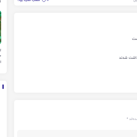
آ
م
ست
پ
خ
ا
ه‌اند
*