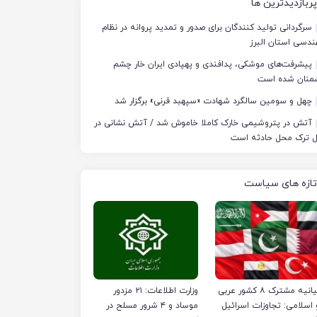
پربازدیدترین ها
سرگردانی تولید کنندگان برای صدور و تمدید پروانه در نظام
دسی استان البرز
پیشرفت‌های موشکی، پدافندی و پهپادی ایران خار چشم
منان شده است
چهل‌ و سومین سالگرد شهادت «سپهبد قرنی» برگزار شد
آتش در پتروشیمی خارک کاملا خاموش شد / آتش نشانی در
ل ترک محل حادثه است
تازه های سیاست
بیانیه مشترک ۸ کشور عربی
وزارت اطلاعات: ۲۱ مزدور
 اسلامی: تجاوزات اسرائیل
موساد و ۴ شرور مسلح در