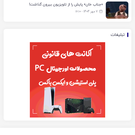
«جناب خان» پایش را از تلویزیون بیرون گذاشت!
7 مهر 1404 - ۱۶:۱۰
تبلیغات