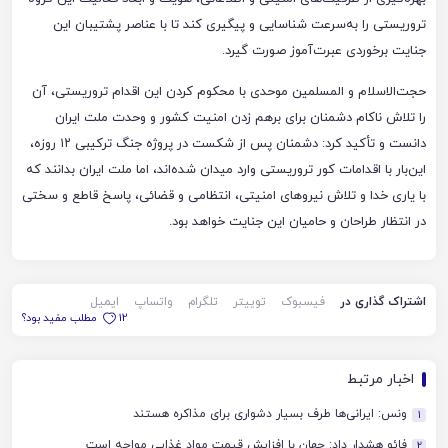
تروریستی را به‌سرعت شناسایی و پیگیری کند تا با عناصر پشتیبان این
جنایت برخوردی عبرت‌آموز صورت گیرد.
حجت‌الاسلام و المسلمین موحدی با محکوم کردن این اقدام تروریستی، آن
را تلاش ناکام دشمنان برای برهم زدن امنیت کشور و وحدت ملت ایران
دانست و تأکید کرد: دشمنان پس از شکست در پروژه جنگ ترکیبی ۱۲ روزه،
این‌بار با اقدامات کور تروریستی وارد میدان شده‌اند، اما ملت ایران بدانند که
با یاری خدا و تلاش نیروهای امنیتی، انتظامی و قضائی، پاسخ قاطع و سختی
در انتظار طراحان و حامیان این جنایت خواهد بود.
اشتراک گذاری در
فیسبوک
توییتر
تلگرام
واتساپ
ایمیل
12
مطلب مفید بود؟
اخبار مرتبط
ونس: ایرانی‌ها طرف بسیار دشواری برای مذاکره هستند
1
فائو هشدار داد: جهان با افزایش قیمت مواد غذایی مواجه است
2