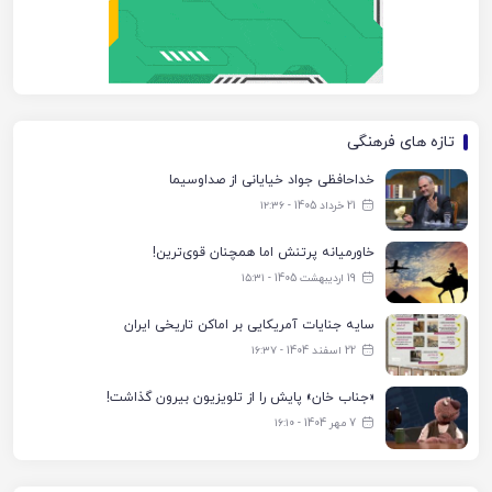
تازه های فرهنگی
خداحافظی جواد خیایانی از صداوسیما
21 خرداد 1405 - ۱۲:۳۶
خاورمیانه پرتنش اما همچنان قوی‌ترین!
19 اردیبهشت 1405 - ۱۵:۳۱
سایه جنایات آمریکایی بر اماکن تاریخی ایران
22 اسفند 1404 - ۱۶:۳۷
«جناب خان» پایش را از تلویزیون بیرون گذاشت!
7 مهر 1404 - ۱۶:۱۰