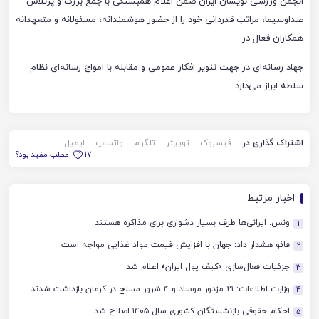
انجمن ورزشی نویسان ایران ضمن اعلام همبستگی با جمع بزرگ و پرتلاش
صداوسیما، مراتب قدردانی خود را از حضور هوشمندانه، مسئولانه و متعهدانه
همکاران فعال در
جهاد رسانه‌ای در جهت تنویر افکار عمومی و مقابله با امواج رسانه‌ای نظام
سلطه ابراز می‌دارد.
اشتراک گذاری در
فیسبوک
توییتر
تلگرام
واتساپ
ایمیل
17
مطلب مفید بود؟
اخبار مرتبط
ونس: ایرانی‌ها طرف بسیار دشواری برای مذاکره هستند
1
فائو هشدار داد: جهان با افزایش قیمت مواد غذایی مواجه است
2
جزئیات فعال‌سازی «کیف پول ایران» اعلام شد
3
وزارت اطلاعات: ۲۱ مزدور موساد و ۴ شرور مسلح در کرمان بازداشت شدند
4
احکام حقوقی بازنشستگان کشوری سال ۱۴۰۵ اصلاح شد
5