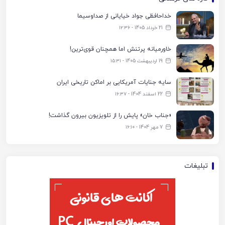
خداحافظی جواد خیایانی از صداوسیما
21 خرداد 1405 - ۱۲:۳۶
خاورمیانه پرتنش اما همچنان قوی‌ترین!
19 اردیبهشت 1405 - ۱۵:۳۱
سایه جنایات آمریکایی بر اماکن تاریخی ایران
22 اسفند 1404 - ۱۶:۳۷
«جناب خان» پایش را از تلویزیون بیرون گذاشت!
7 مهر 1404 - ۱۶:۱۰
تبلیغات