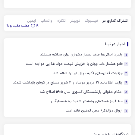
اشتراک گذاری در
فیسبوک
توییتر
تلگرام
واتساپ
ایمیل
19
مطلب مفید بود؟
اخبار مرتبط
ونس: ایرانی‌ها طرف بسیار دشواری برای مذاکره هستند
1
فائو هشدار داد: جهان با افزایش قیمت مواد غذایی مواجه است
2
جزئیات فعال‌سازی «کیف پول ایران» اعلام شد
3
وزارت اطلاعات: ۲۱ مزدور موساد و ۴ شرور مسلح در کرمان بازداشت شدند
4
احکام حقوقی بازنشستگان کشوری سال ۱۴۰۵ اصلاح شد
5
خط قرمز هسته‌ای وهشدار شدید به همسایگان
6
«رواق دارالذکر» محل تدفین قائد امت
7
دیدگاهتان را بنویسید