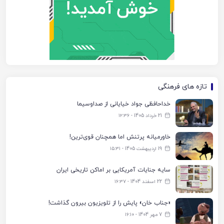
تازه های فرهنگی
خداحافظی جواد خیایانی از صداوسیما
21 خرداد 1405 - ۱۲:۳۶
خاورمیانه پرتنش اما همچنان قوی‌ترین!
19 اردیبهشت 1405 - ۱۵:۳۱
سایه جنایات آمریکایی بر اماکن تاریخی ایران
22 اسفند 1404 - ۱۶:۳۷
«جناب خان» پایش را از تلویزیون بیرون گذاشت!
7 مهر 1404 - ۱۶:۱۰