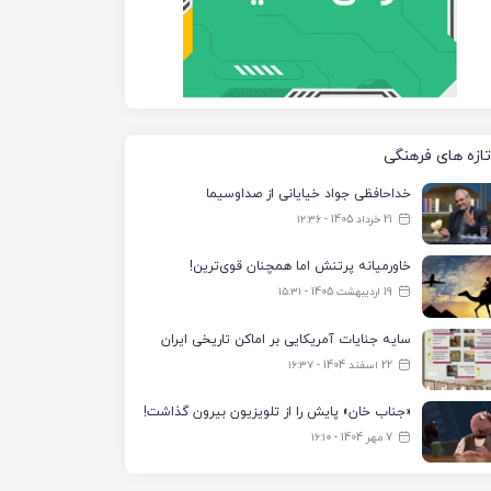
تازه های فرهنگی
خداحافظی جواد خیایانی از صداوسیما
21 خرداد 1405 - ۱۲:۳۶
خاورمیانه پرتنش اما همچنان قوی‌ترین!
19 اردیبهشت 1405 - ۱۵:۳۱
سایه جنایات آمریکایی بر اماکن تاریخی ایران
22 اسفند 1404 - ۱۶:۳۷
«جناب خان» پایش را از تلویزیون بیرون گذاشت!
7 مهر 1404 - ۱۶:۱۰