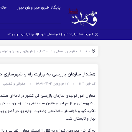
پایگاه خبری مهر وطن نیوز
خانه
آمریکا ۱۰۰ میلیارد دلار از تعرفه‌های «روز آزادی» ترامپ را پس داد
خانه
حقوقی و قضایی
هشدار سازمان بازرسی به وزارت راه 
هشدار سازمان بازرسی به وزارت راه و شهرسازی د
کد خبر: 1231
/
27 فروردین 1404 - ۱۴:۴۱
/
حقوقی و قضایی
معاون امور تولیدی سازمان بازرسی کل کشور در نامه‌ای هشدار
و شهرسازی بر لزوم اجرای قانون ساماندهی بازار زمین، مسکن و 
تاکید کرد و خواستار ساماندهی وضعیت اجاره بها در فصول پی
بهار و تابستان شد.
به گزارش مهروطن نیوز و به نقل از ایسنا، معاون نظارت و باز