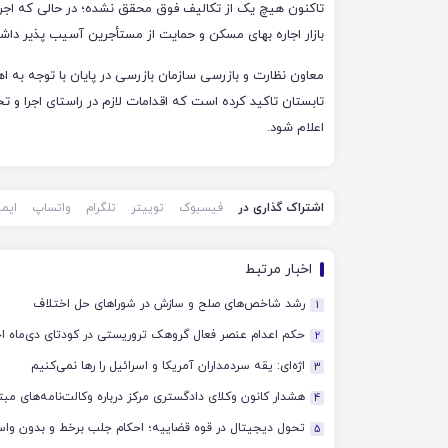
تاکنون هیچ یک از تکالیف فوق محقق نشده؛ در حالی که اجر
بازار اجاره بهای مسکن و حمایت از مستأجرین آسیب­ پذیر داش
معاون نظارت و بازرسی سازمان بازرسی در پایان با توجه به ا
تابستان تاکید کرده است که اقدامات لازم در راستای اجرا و ت
اعلام شود.
اشتراک گذاری در
فیسبوک
توییتر
تلگرام
واتساپ
ایم
اخبار مرتبط
رشد شاخص‌های صلح و سازش در شوراهای حل اختلاف
1
حکم اعدام عنصر فعال گروهک تروریستی در کودتای دی‌ماه اج
2
اژه‌ای: یقه سردمداران آمریکا و اسرائیل را رها نمی‌کنیم
3
هشدار کانون وکلای دادگستری مرکز درباره وکالت‌نامه‌های مبت
4
تحول دیجیتال در قوه قضاییه؛ احکام جلب برخط و بدون وا
5