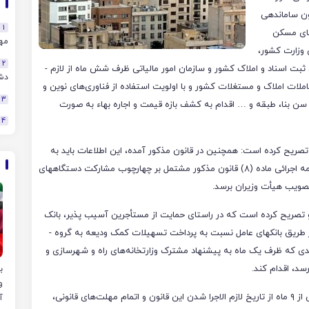
ی کل کشور در این نامه به ماده (۸) قانون ساماندهی
1
بهای مسکن
مهن
 وزارت کشور،
2
شهرداری‌ها، معاونت علمی و فناوری ریاست جمهوری، سازمان ثبت اسناد و املاک کشور و سازمان امور مالیاتی ظرف شش ماه از لازم ­
دش
املات املاک و مستغلات کشور و با اولویت استفاده از فناوری‌های نوین و
3
 سن بنا، طبقه و … اقدام به کشف بازه قیمت و اجاره بهاء به صورت
4
صریح کرده است: همچنین در قانون مذکور آمده، این اطلاعات باید به
صورت برخط و رایگان در اختیار عموم مردم قرارگرفته و آیین‌نامه اجرائی ماده (۸) قانون مذکور مشتمل بر چهارچوب مشارکت دستگاه­های
صویب هیأت وزیران برسد.
 به ماده (۹) قانون فوق اشاره و تصریح کرده است که در راستای حمایت از مستأجرین آسیب پذیر، بانک
مرکزی موظف است؛ در صورت تصویب شورای عالی مسکن، از طریق بانک­های عامل نسبت به پرداخت تسهیلات کمک ودیعه به گروه ­
ی که ظرف یک ماه به پیشنهاد مشترک وزارتخانه‌های راه و شهرسازی و
سد، اقدام کند.
و
در بخش دیگری از این تاکید شده است: علی‌رغم گذشت بیش از ۹ ماه از تاریخ لازم ­الاجرا شدن این قانون و اتمام مهلت‌های قانونی،
آ