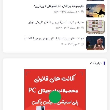
خاورمیانه پرتنش اما همچنان قوی‌ترین!
19 اردیبهشت 1405 - ۱۵:۳۱
سایه جنایات آمریکایی بر اماکن تاریخی ایران
22 اسفند 1404 - ۱۶:۳۷
«جناب خان» پایش را از تلویزیون بیرون گذاشت!
7 مهر 1404 - ۱۶:۱۰
تبلیغات