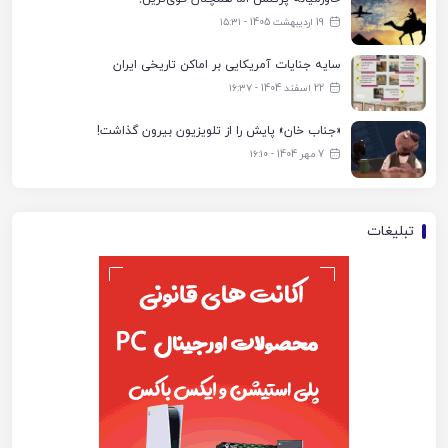
19 اردیبهشت 1405 - ۱۵:۳۱
سایه جنایات آمریکایی بر اماکن تاریخی ایران
22 اسفند 1404 - ۱۶:۳۷
«جناب خان» پایش را از تلویزیون بیرون گذاشت!
7 مهر 1404 - ۱۶:۱۰
تبلیغات