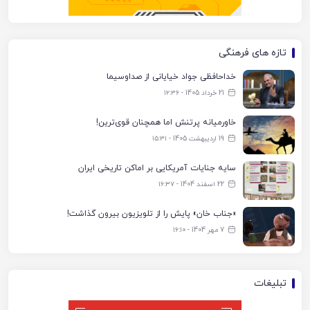
تازه های فرهنگی
خداحافظی جواد خیایانی از صداوسیما
21 خرداد 1405 - ۱۲:۳۶
خاورمیانه پرتنش اما همچنان قوی‌ترین!
19 اردیبهشت 1405 - ۱۵:۳۱
سایه جنایات آمریکایی بر اماکن تاریخی ایران
22 اسفند 1404 - ۱۶:۳۷
«جناب خان» پایش را از تلویزیون بیرون گذاشت!
7 مهر 1404 - ۱۶:۱۰
تبلیغات