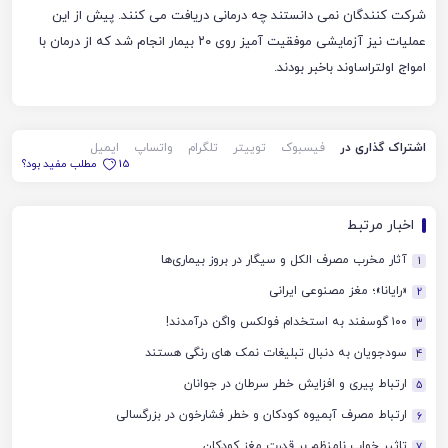
شرکت کنندگان نمی دانستند چه درمانی دریافت می کنند. پیش از این
عملیات نیز آزمایشی موفقیت آمیز روی ۲۰ بیمار انجام شد که از درمان با
امواج اولتراساوند باخبر بودند.
اشتراک گذاری در
فیسبوک
توییتر
تلگرام
واتساپ
ایمیل
15
مطلب مفید بود؟
اخبار مرتبط
آثار مخرب مصرف الکل و سیگار در بروز بیماری‌ها
1
«رایانا»؛ مغز مصنوعی ایرانی
2
۱۰۰ گوسفند به استخدام فولکس واگن درآمدند!
3
سودجویان به دنبال تبلیغات نمک های رنگی هستند
4
ارتباط پیری و افزایش خطر سرطان در جوانان
5
ارتباط مصرف آبمیوه کودکان و خطر فشارخون در بزرگسالی
6
تاثیر خواب نامنظم بر قدرت مغز کودکان
7