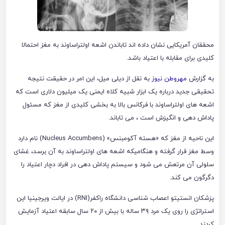
محققان آمریکایی نشان داده اند تاباندن اشعه اولتراساوند به مغز احتمالا
کلیدی برای مقابله با اعتیاد باشد.
به گزارش
مهروطن نیوز
به نقل از دیلی میل، این امر در حقیقت نتیجه
تحقیقی جدید درباره یک ابزار شبیه کلاه ایمنی یک میلیون دلاری است که
اشعه های اولتراساوند با فرکانس بالا به بخشی کلیدی از مغز که مسئول
پاداش دهی و انگیزش است ، می تاباند.
این ناحیه از مغز که «هسته آکومبنس» (Nucleus Accumbens) نام دارد
وسط مغز قرار گرفته و هنگامیکه اشعه های اولتراساوند به آن برسد، غشای
سلولی آن مرتعش می شود و سیستم پاداش دهی در افراد دچار اعتیاد را
دگرگون می کند.
پزشکان انستیتو اعصاب شناسی دانشگاه راکفر(RNI) در ایالت ویرجینیا این
استراتژی را روی یک مرد ۳۹ ساله با بیش از ۲۰ سال سابقه اعتیاد آزمایش
کردند.