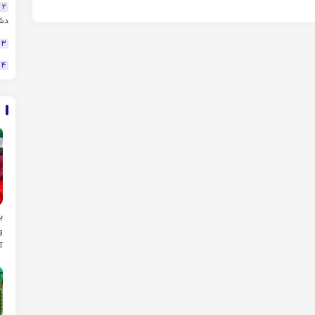
2
دش
3
4
و
آ
م