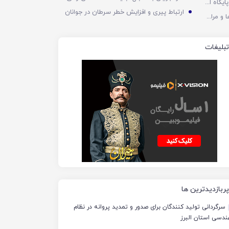
وزارت اطلاعات: ۲۱ مزدور موساد و ۴ شرور مسلح در کرمان بازداشت 
سپاه: مرکز فرماندهی کنترل دشمن و پایگاه الازرق اردن درهم کوبیده شد
ارتباط پیری و افزایش خطر سرطان در جوانان
ادامه حملات پهپادی ارتش به پایگاه‌ها و مراکز راهبردی آمریکا در منطقه
تبلیغات
پربازدیدترین ها
سرگردانی تولید کنندگان برای صدور و تمدید پروانه در نظام
دسی استان البرز