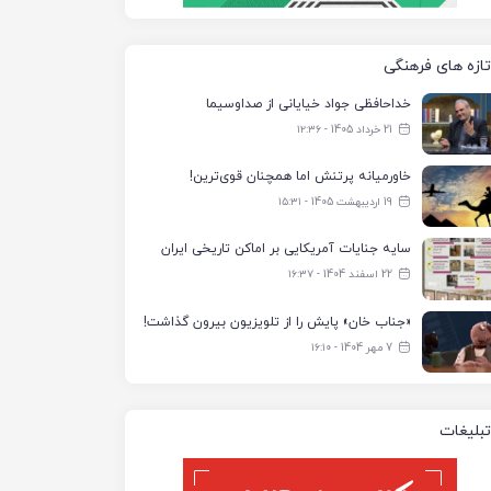
تازه های فرهنگی
خداحافظی جواد خیایانی از صداوسیما
21 خرداد 1405 - ۱۲:۳۶
خاورمیانه پرتنش اما همچنان قوی‌ترین!
19 اردیبهشت 1405 - ۱۵:۳۱
سایه جنایات آمریکایی بر اماکن تاریخی ایران
22 اسفند 1404 - ۱۶:۳۷
«جناب خان» پایش را از تلویزیون بیرون گذاشت!
7 مهر 1404 - ۱۶:۱۰
تبلیغات