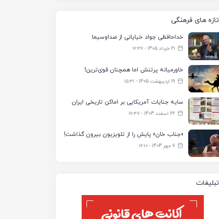
تازه های فرهنگی
خداحافظی جواد خیایانی از صداوسیما
21 خرداد 1405 - ۱۲:۳۶
خاورمیانه پرتنش اما همچنان قوی‌ترین!
19 اردیبهشت 1405 - ۱۵:۳۱
سایه جنایات آمریکایی بر اماکن تاریخی ایران
22 اسفند 1404 - ۱۶:۳۷
«جناب خان» پایش را از تلویزیون بیرون گذاشت!
7 مهر 1404 - ۱۶:۱۰
تبلیغات