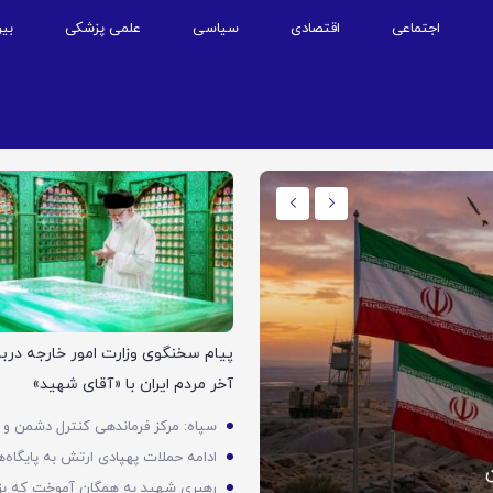
اجتماعی
اقتصادی
سیاسی
علمی پزشکی
بین
اجتماعی
پیام سخنگوی وزارت امور خارجه دربار
آخر مردم ایران با «آقای شهید»
«رواق دارالذکر» محل تدفین قا