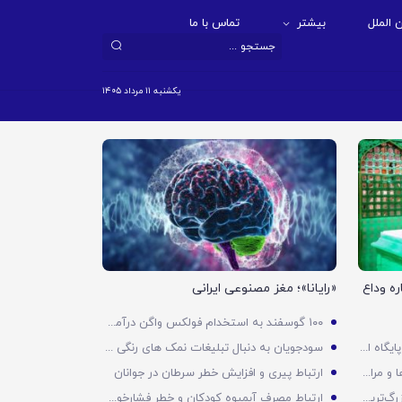
 الملل
بیشتر
تماس با ما
یکشنبه ۱۱ مرداد ۱۴۰۵
اجتماعی
ه وداع
«رایانا»؛ مغز مصنوعی ایرانی
۱۰۰ گوسفند به استخدام فولکس واگن درآمدند!
سپاه: مرکز فرماندهی کنترل دشمن و پایگاه الازرق اردن درهم کوبیده شد
سودجویان به دنبال تبلیغات نمک های رنگی هستند
ادامه حملات پهپادی ارتش به پایگاه‌ها و مراکز راهبردی آمریکا در منطقه
ارتباط پیری و افزایش خطر سرطان در جوانان
ئد امت
تشییع رهبر شهی
رهبری شهید به همگان آموخت که بزرگ‌ترین سرمایه ایران، مردم و وحدت است
ارتباط مصرف آبمیوه کودکان و خطر فشارخون در بزرگسالی