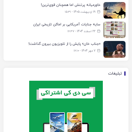
خاورمیانه پرتنش اما همچنان قوی‌ترین!
19 اردیبهشت 1405 - ۱۵:۳۱
سایه جنایات آمریکایی بر اماکن تاریخی ایران
22 اسفند 1404 - ۱۶:۳۷
«جناب خان» پایش را از تلویزیون بیرون گذاشت!
7 مهر 1404 - ۱۶:۱۰
تبلیغات