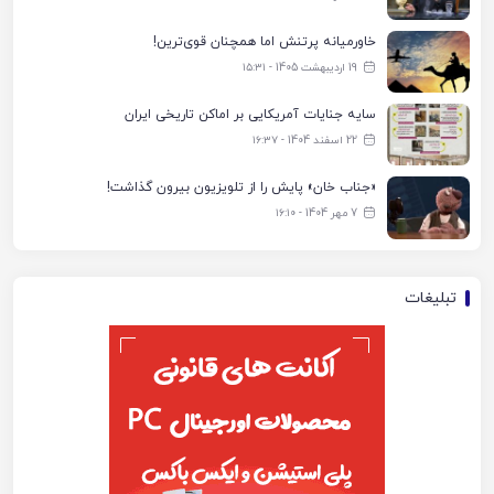
خاورمیانه پرتنش اما همچنان قوی‌ترین!
19 اردیبهشت 1405 - ۱۵:۳۱
سایه جنایات آمریکایی بر اماکن تاریخی ایران
22 اسفند 1404 - ۱۶:۳۷
«جناب خان» پایش را از تلویزیون بیرون گذاشت!
7 مهر 1404 - ۱۶:۱۰
تبلیغات