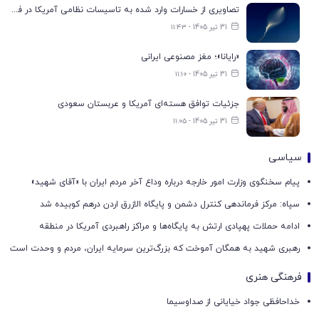
تصاویری از خسارات وارد شده به تاسیسات نظامی آمریکا در فرودگاه اربیل
31 تیر 1405 - ۱۱:۴۳
«رایانا»؛ مغز مصنوعی ایرانی
31 تیر 1405 - ۱۱:۱۰
جزئیات توافق هسته‌ای آمریکا و عربستان سعودی
31 تیر 1405 - ۱۱:۰۵
سیاسی
پیام سخنگوی وزارت امور خارجه درباره وداع آخر مردم ایران با «آقای شهید»
سپاه: مرکز فرماندهی کنترل دشمن و پایگاه الازرق اردن درهم کوبیده شد
ادامه حملات پهپادی ارتش به پایگاه‌ها و مراکز راهبردی آمریکا در منطقه
رهبری شهید به همگان آموخت که بزرگ‌ترین سرمایه ایران، مردم و وحدت است
فرهنگی هنری
خداحافظی جواد خیایانی از صداوسیما