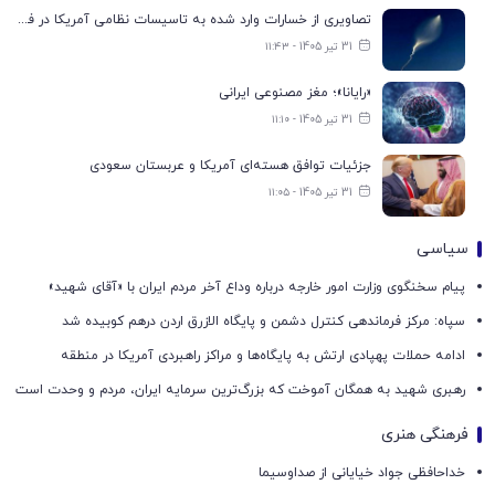
تصاویری از خسارات وارد شده به تاسیسات نظامی آمریکا در فرودگاه اربیل
31 تیر 1405 - ۱۱:۴۳
«رایانا»؛ مغز مصنوعی ایرانی
31 تیر 1405 - ۱۱:۱۰
جزئیات توافق هسته‌ای آمریکا و عربستان سعودی
31 تیر 1405 - ۱۱:۰۵
سیاسی
پیام سخنگوی وزارت امور خارجه درباره وداع آخر مردم ایران با «آقای شهید»
سپاه: مرکز فرماندهی کنترل دشمن و پایگاه الازرق اردن درهم کوبیده شد
ادامه حملات پهپادی ارتش به پایگاه‌ها و مراکز راهبردی آمریکا در منطقه
رهبری شهید به همگان آموخت که بزرگ‌ترین سرمایه ایران، مردم و وحدت است
فرهنگی هنری
خداحافظی جواد خیایانی از صداوسیما