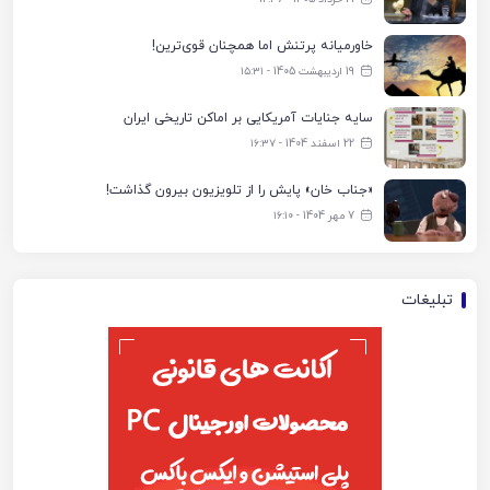
خاورمیانه پرتنش اما همچنان قوی‌ترین!
19 اردیبهشت 1405 - ۱۵:۳۱
سایه جنایات آمریکایی بر اماکن تاریخی ایران
22 اسفند 1404 - ۱۶:۳۷
«جناب خان» پایش را از تلویزیون بیرون گذاشت!
7 مهر 1404 - ۱۶:۱۰
تبلیغات