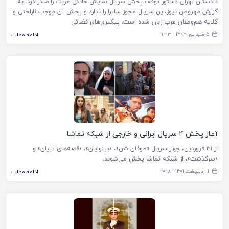
دادستان تهران دستور توقف پخش سریال نمایش خانگی غربت را صادر کرد. به
گزارش مهروطن نیوز،این سریال مجوز ساترا را ندارد و پخش آن موجب ناراحتی و
گلایه هم‌وطنان عرب زبان شده است. پیگیری‌های قضائی
5 شهریور 1403 - ۱۱:۳۳
ادامه مطلب
آغاز پخش ۴ سریال ایرانی و خارجی از شبکه تماشا
از ۳۱ فروردین، چهار سریال «طوفان شن»، «بینوایان»، «قصه‌های تبیان» و
«سرگذشت»، از شبکه تماشا پخش می‌شوند.
1 اردیبهشت 1401 - ۲۰:۱۸
ادامه مطلب