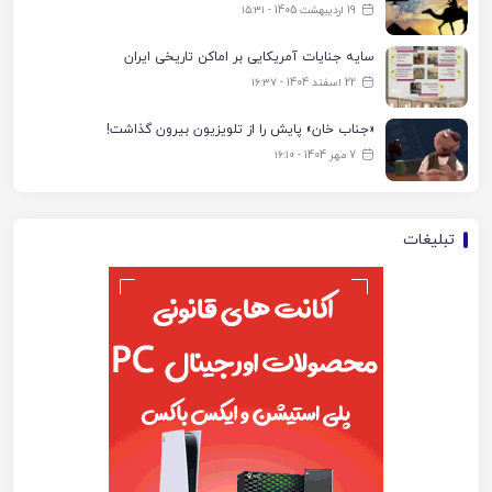
19 اردیبهشت 1405 - ۱۵:۳۱
سایه جنایات آمریکایی بر اماکن تاریخی ایران
22 اسفند 1404 - ۱۶:۳۷
«جناب خان» پایش را از تلویزیون بیرون گذاشت!
7 مهر 1404 - ۱۶:۱۰
تبلیغات