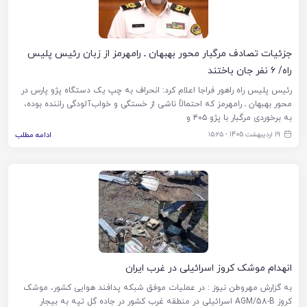
جزئیات تصادف مرگبار محور بهبهان ـ رامهرمز از زبان رئیس پلیس
راه/ ۶ نفر جان باختند
رئیس پلیس راه راهور فراجا اعلام کرد: انحراف به چپ یک دستگاه پژو پارس در
محور بهبهان ـ رامهرمز که احتمالاً ناشی از خستگی و خواب‌آلودگی راننده بوده،
به برخوردی مرگبار با پژو ۴۰۵ و
19 اردیبهشت 1405 - ۱۵:۲۵
ادامه مطلب
انهدام موشک کروز اسرائیلی در غرب ایران
به گزارش مهروطن نیوز : در عملیات موفق شبکه پدافند هوایی کشور، موشک
کروز AGM/58-B اسرائیلی در منطقه غرب کشور در جاده گل تپه به بیجار